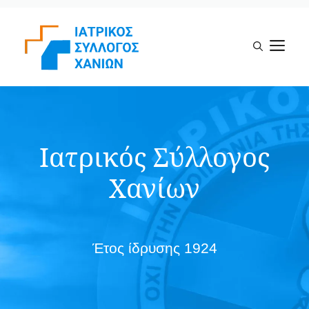
Μετάβαση
σε
Μ
περιεχόμενο
Ιατρικός Σύλλογος
Χανίων
Έτος ίδρυσης 1924