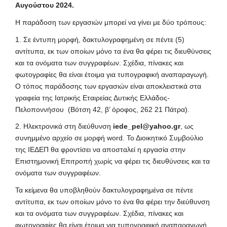
Αυγούστου 2024.
Η παράδοση των εργασιών μπορεί να γίνει με δύο τρόπους:
1. Σε έντυπη μορφή, δακτυλογραφημένη σε πέντε (5)
αντίτυπα, εκ των οποίων μόνο τα ένα θα φέρει τις διευθύνσεις
και τα ονόματα των συγγραφέων. Σχέδια, πίνακες και
φωτογραφίες θα είναι έτοιμα για τυπογραφική αναπαραγωγή.
Ο τόπος παράδοσης των εργασιών είναι αποκλειστικά στα
γραφεία της Ιατρικής Εταιρείας Δυτικής Ελλάδος-
Πελοποννήσου (Βότση 42, β’ όροφος, 262 21 Πάτρα).
2. Ηλεκτρονικά στη διεύθυνση
iede_pel@yahoo.gr
, ως
συνημμένο αρχείο σε μορφή word. Το Διοικητικό Συμβούλιο
της ΙΕΔΕΠ θα φροντίσει να αποσταλεί η εργασία στην
Επιστημονική Επιτροπή χωρίς να φέρει τις διευθύνσεις και τα
ονόματα των συγγραφέων.
Τα κείμενα θα υποβληθούν δακτυλογραφημένα σε πέντε
αντίτυπα, εκ των οποίων μόνο το ένα θα φέρει την διεύθυνση
και τα ονόματα των συγγραφέων. Σχέδια, πίνακες και
φωτογραφίες θα είναι έτοιμα για τυπογραφική αναπαραγωγή.