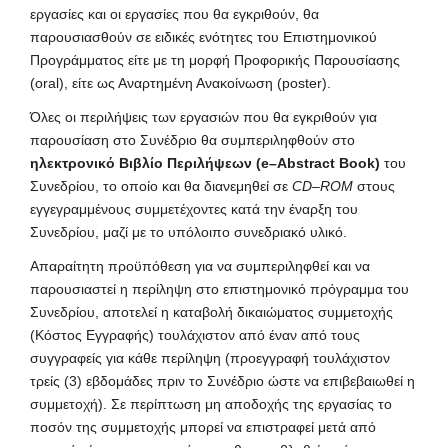
εργασίες και οι εργασίες που θα εγκριθούν, θα
παρουσιασθούν σε ειδικές ενότητες του Επιστημονικού
Προγράμματος είτε με τη μορφή Προφορικής Παρουσίασης
(oral), είτε ως Αναρτημένη Ανακοίνωση (poster).
Όλες οι περιλήψεις των εργασιών που θα εγκριθούν για
παρουσίαση στο Συνέδριο θα συμπεριληφθούν στο
ηλεκτρονικό Βιβλίο Περιλήψεων (
e
–
Abstract
Book
)
του
Συνεδρίου, το οποίο και θα διανεμηθεί σε
CD
–
ROM
στους
εγγεγραμμένους συμμετέχοντες κατά την έναρξη του
Συνεδρίου, μαζί με το υπόλοιπο συνεδριακό υλικό.
Απαραίτητη προϋπόθεση για να συμπεριληφθεί και να
παρουσιαστεί η περίληψη στο επιστημονικό πρόγραμμα του
Συνεδρίου, αποτελεί η καταβολή δικαιώματος συμμετοχής
(Κόστος Εγγραφής) τουλάχιστον από έναν από τους
συγγραφείς για κάθε περίληψη (προεγγραφή τουλάχιστον
τρείς (3) εβδομάδες πριν το Συνέδριο ώστε να επιβεβαιωθεί η
συμμετοχή). Σε περίπτωση μη αποδοχής της εργασίας το
ποσόν της συμμετοχής μπορεί να επιστραφεί μετά από