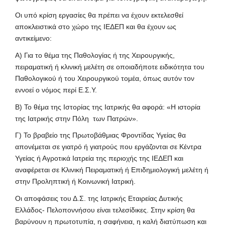
Οι υπό κρίση εργασίες θα πρέπει να έχουν εκτελεσθεί
αποκλειστικά στο χώρο της ΙΕΔΕΠ και θα έχουν ως
αντικείμενο:
A) Για το θέμα της Παθολογίας ή της Χειρουργικής,
πειραματική ή κλινική μελέτη σε οποιαδήποτε ειδικότητα του
Παθολογικού ή του Χειρουργικού τομέα, όπως αυτόν τον
εννοεί ο νόμος περί Ε.Σ.Υ.
Β) Το θέμα της Ιστορίας της Ιατρικής θα αφορά: «Η ιστορία
της Ιατρικής στην Πόλη των Πατρών».
Γ) Το βραβείο της Πρωτοβάθμιας Φροντίδας Υγείας θα
απονέμεται σε γιατρό ή γιατρούς που εργάζονται σε Κέντρα
Υγείας ή Αγροτικά Ιατρεία της περιοχής της ΙΕΔΕΠ και
αναφέρεται σε Κλινική Πειραματική ή Επιδημιολογική μελέτη ή
στην Προληπτική ή Κοινωνική Ιατρική.
Οι αποφάσεις του Δ.Σ. της Ιατρικής Εταιρείας Δυτικής
Ελλάδος- Πελοποννήσου είναι τελεσίδικες. Στην κρίση θα
βαρύνουν η πρωτοτυπία, η σαφήνεια, η καλή διατύπωση και