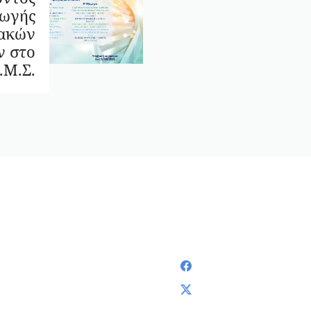
γωγής
ιακών
ν στο
.Μ.Σ.