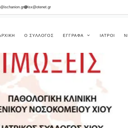
o@ischanion.gr
isx@otenet.gr
ΑΡΧΙΚΉ
Ο ΣΎΛΛΟΓΟΣ
ΈΓΓΡΑΦΑ
ΙΑΤΡΟΊ
Ν