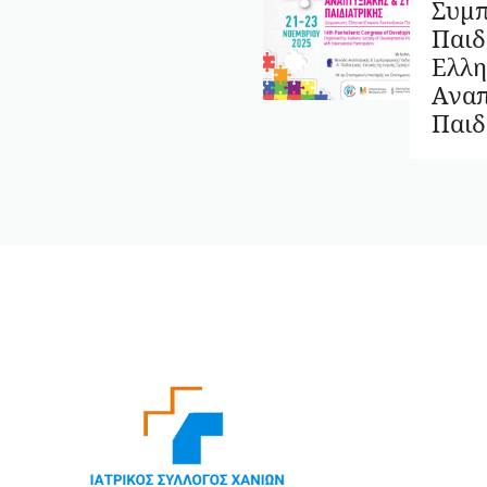
Συμπ
Παιδ
Ελλη
Αναπ
Παιδ