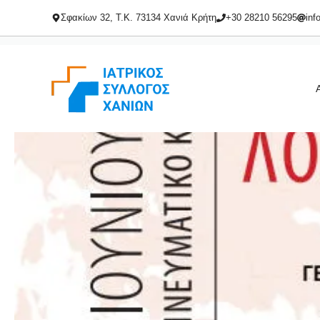
Μετάβαση
Σφακίων 32, Τ.Κ. 73134 Χανιά Κρήτη
+30 28210 56295
inf
σε
περιεχόμενο