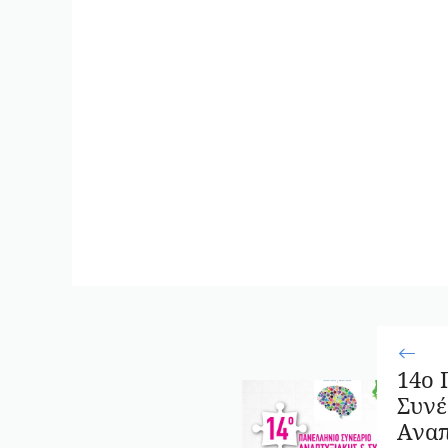
14ο 
Συνέ
Αναπ