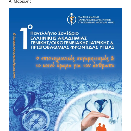
Α. Μαριόλης