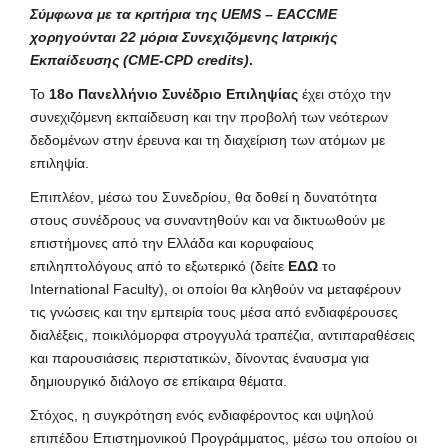
Σύμφωνα με τα κριτήρια της UEMS – EACCME
χορηγούνται 22 μόρια Συνεχιζόμενης Ιατρικής
Εκπαίδευσης (CME-CPD credits)
.
Το
18ο Πανελλήνιο Συνέδριο Επιληψίας
έχει στόχο την
συνεχιζόμενη εκπαίδευση και την προβολή των νεότερων
δεδομένων στην έρευνα και τη διαχείριση των ατόμων με
επιληψία.
Επιπλέον, μέσω του Συνεδρίου, θα δοθεί η δυνατότητα
στους συνέδρους να συναντηθούν και να δικτυωθούν με
επιστήμονες από την Ελλάδα και κορυφαίους
επιληπτολόγους από το εξωτερικό (δείτε
ΕΔΩ
το
International Faculty), οι οποίοι θα κληθούν να μεταφέρουν
τις γνώσεις και την εμπειρία τους μέσα από ενδιαφέρουσες
διαλέξεις, ποικιλόμορφα στρογγυλά τραπέζια, αντιπαραθέσεις
και παρουσιάσεις περιστατικών, δίνοντας έναυσμα για
δημιουργικό διάλογο σε επίκαιρα θέματα.
Στόχος, η συγκρότηση ενός ενδιαφέροντος και υψηλού
επιπέδου Επιστημονικού Προγράμματος, μέσω του οποίου οι