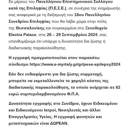
Εκ μέρους του
Πανελλήνιου Επιστημονικού Συλλόγου
κατά της Επιληψίας (Π.Ε.Σ.Ε.)
, σε συνέχεια της ενημέρωσής
σας αναφορικά με τη διεξαγωγή του
18ου Πανελληνίου
Συνεδρίου Επιληψίας
που θα λάβει χώρα στην πόλη
της
Θεσσαλονίκης
και συγκεκριμένα στο
Ξενοδοχείο
Electra Palace
, στις
26 – 29 Σεπτεμβρίου 2024
, σας
υπενθυμίζουμε ότι υπάρχει η δυνατότητα δια ζώσης ή
διαδικτυακής παρακολούθησης.
Η εγγραφή πραγματοποιείται στον παρακάτω
σύνδεσμο
https://www.e-myrtaly.gr/gr/pese-epilepsy2024
Εάν δεν ενδιαφέρεστε για δια ζώσης συμμετοχή,
μπορείτε να εκμεταλλευτείτε το χαμηλό κόστος της
διαδικτυακής παρακολούθηση, το οποίο ανέρχεται σε 62
ευρώ συμπεριλαμβανομένου Φ.Π.Α.
Δυνατότητα εγγραφής στο Συνέδριο, έχουν Ειδικευμένοι
και Ειδικευόμενοι Ιατροί, Νοσηλευτές και άλλοι
Επαγγελματίες Υγείας. Η εγγραφή φοιτητών και
μεταπτυχιακών είναι ΔΩΡΕΑΝ.