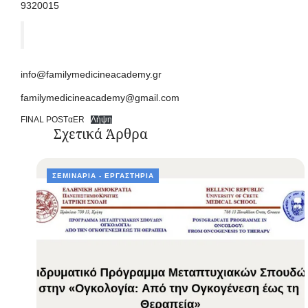
9320015
info@familymedicineacademy.gr
familymedicineacademy@gmail.com
FINAL POSTαER
Λήψη
Σχετικά Άρθρα
ΣΕΜΙΝΆΡΙΑ - ΕΡΓΑΣΤΉΡΙΑ