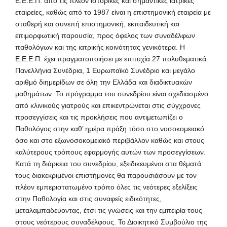
Ε.Ε.Ε.Π.
από τις πλέον ιστορικές και σημαντικές ιατρικές
εταιρείες, καθώς από το 1987 είναι η επιστημονική εταιρεία με
σταθερή και συνεπή επιστημονική, εκπαιδευτική και
επιμορφωτική παρουσία, προς όφελος των συναδέλφων
παθολόγων και της ιατρικής κοινότητας γενικότερα. Η
Ε.Ε.Ε.Π. έχει πραγματοποιήσει με επιτυχία 27 πολυθεματικά
Πανελλήνια Συνέδρια, 1 Ευρωπαϊκό Συνέδριο και μεγάλο
αριθμό διημερίδων σε όλη την Ελλάδα και διαδικτυακών
μαθημάτων. Το πρόγραμμα του συνεδρίου είναι σχεδιασμένο
από κλινικούς γιατρούς και επικεντρώνεται στις σύγχρονες
προσεγγίσεις και τις προκλήσεις που αντιμετωπίζει ο
Παθολόγος στην καθ’ ημέρα πράξη τόσο στο νοσοκομειακό
όσο και στο εξωνοσοκομειακό περιβάλλον καθώς και στους
καλύτερους τρόπους εφαρμογής αυτών των προσεγγίσεων.
Κατά τη διάρκεια του συνεδρίου, εξειδικευμένοι στα θέματά
τους διακεκριμένοι επιστήμονες θα παρουσιάσουν με τον
πλέον εμπεριστατωμένο τρόπο όλες τις νεότερες εξελίξεις
στην Παθολογία και στις συναφείς ειδικότητες,
μεταλαμπαδεύοντας, έτσι τις γνώσεις και την εμπειρία τους
στους νεότερους συναδέλφους. Το Διοικητικό Συμβούλιο της