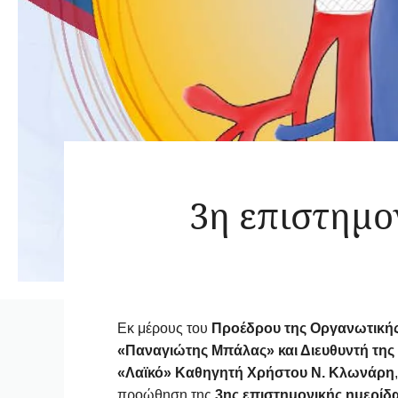
3η επιστημο
Εκ μέρους του
Προέδρου της Οργανωτικής
«Παναγιώτης Μπάλας» και Διευθυντή της Β
«Λαϊκό» Καθηγητή Χρήστου Ν. Κλωνάρη
προώθηση της
3ης επιστημονικής ημερί