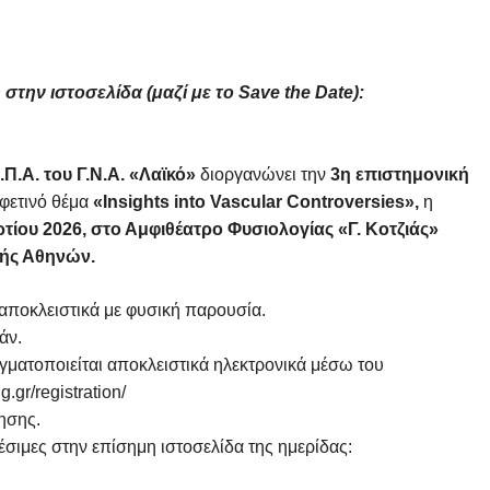
στην ιστοσελίδα (μαζί με το Save the Date):
.Π.Α. του Γ.Ν.Α. «Λαϊκό»
διοργανώνει την
3η επιστημονική
φετινό θέμα
«Insights into Vascular Controversies»,
η
τίου 2026, στο Αμφιθέατρο Φυσιολογίας «Γ. Κοτζιάς»
ολής Αθηνών.
ποκλειστικά με φυσική παρουσία.
εάν.
γματοποιείται αποκλειστικά ηλεκτρονικά μέσω του
.gr/registration/
ησης.
έσιμες στην επίσημη ιστοσελίδα της ημερίδας: