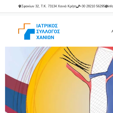
Μετάβαση
Σφακίων 32, Τ.Κ. 73134 Χανιά Κρήτη
+30 28210 56295
inf
σε
περιεχόμενο