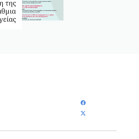
η της
άθμια
γείας