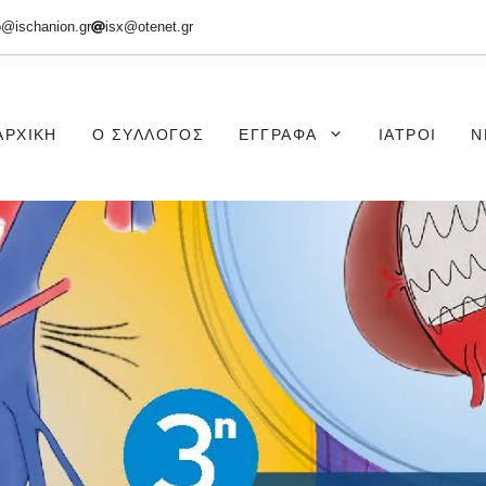
o@ischanion.gr
isx@otenet.gr
ΑΡΧΙΚΉ
Ο ΣΎΛΛΟΓΟΣ
ΈΓΓΡΑΦΑ
ΙΑΤΡΟΊ
Ν