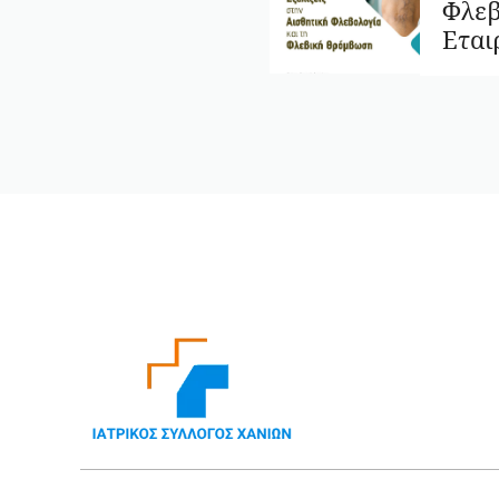
Φλεβ
Εται