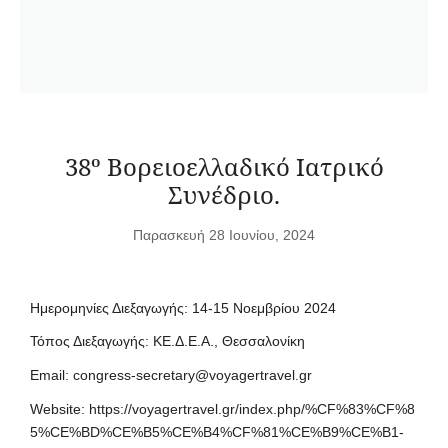
38º Βορειοελλαδικό Ιατρικό
Συνέδριο.
Παρασκευή 28 Ιουνίου, 2024
Ημερομηνίες Διεξαγωγής: 14-15 Νοεμβρίου 2024
Τόπος Διεξαγωγής: ΚΕ.Δ.Ε.Α., Θεσσαλονίκη
Email:
congress-secretary@voyagertravel.gr
Website:
https://voyagertravel.gr/index.php/%CF%83%CF%8
5%CE%BD%CE%B5%CE%B4%CF%81%CE%B9%CE%B1-