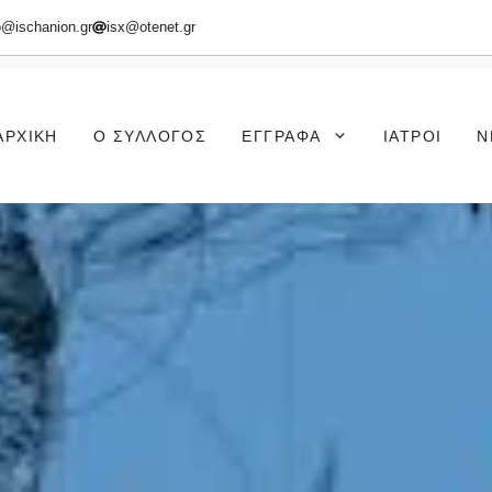
o@ischanion.gr
isx@otenet.gr
ΑΡΧΙΚΉ
Ο ΣΎΛΛΟΓΟΣ
ΈΓΓΡΑΦΑ
ΙΑΤΡΟΊ
Ν