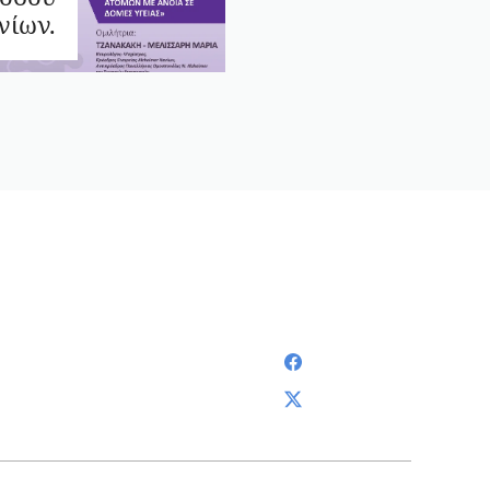
νίων.