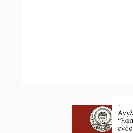
Αγγ
“Εφ
ενδο