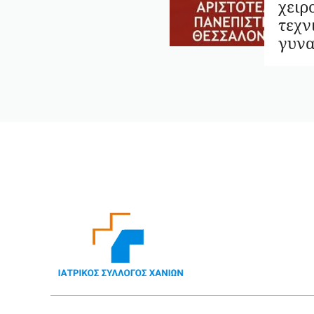
χειρ
τεχν
γυνα