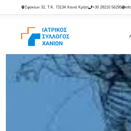
Μετάβαση
Σφακίων 32, Τ.Κ. 73134 Χανιά Κρήτη
+30 28210 56295
inf
σε
περιεχόμενο