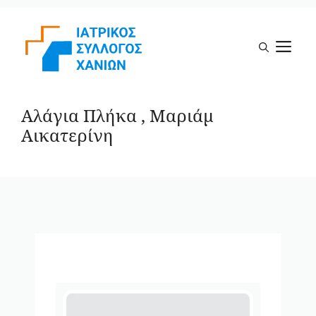
Μετάβαση
σε
Μ
περιεχόμενο
Αλάγια Πλήκα , Μαριάμ
Αικατερίνη