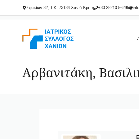
Μετάβαση
Σφακίων 32, Τ.Κ. 73134 Χανιά Κρήτη
+30 28210 56295
inf
σε
περιεχόμενο
Αρβανιτάκη, Βασιλι
Ε