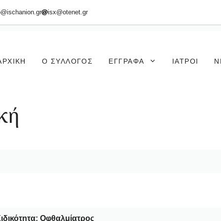
o@ischanion.gr
isx@otenet.gr
ΑΡΧΙΚΉ
Ο ΣΎΛΛΟΓΟΣ
ΈΓΓΡΑΦΑ
ΙΑΤΡΟΊ
Ν
κή
ιδικότητα:
Οφθαλμίατρος