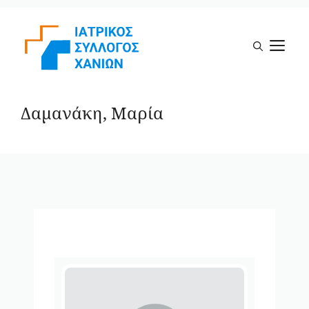
Μετάβαση
σε
Μ
περιεχόμενο
Δαμανάκη, Μαρία