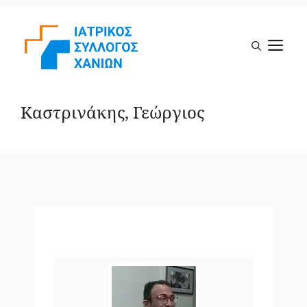
Μετάβαση
σε
Μ
περιεχόμενο
Καστρινάκης, Γεώργιος