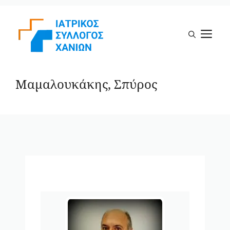
Μετάβαση
σε
Μ
περιεχόμενο
Μαμαλουκάκης, Σπύρος