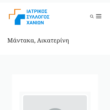
Μετάβαση
σε
Μ
περιεχόμενο
Μάντακα, Αικατερίνη