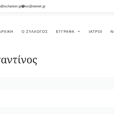
o@ischanion.gr
isx@otenet.gr
ΑΡΧΙΚΉ
Ο ΣΎΛΛΟΓΟΣ
ΈΓΓΡΑΦΑ
ΙΑΤΡΟΊ
Ν
αντίνος