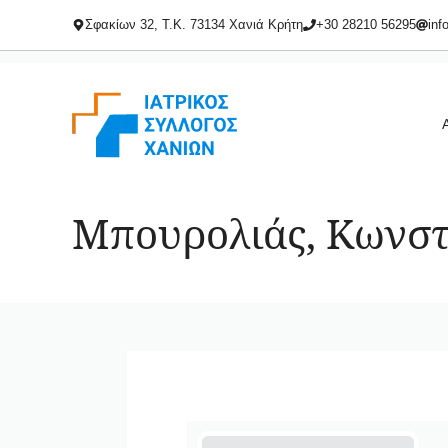
Μετάβαση
Σφακίων 32, Τ.Κ. 73134 Χανιά Κρήτη
+30 28210 56295
inf
σε
περιεχόμενο
Μπουρολιάς, Κωνστ