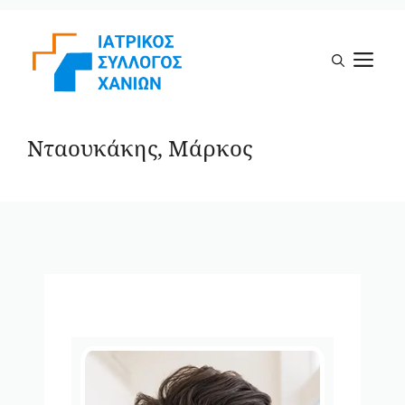
Μετάβαση
σε
Μ
περιεχόμενο
Νταουκάκης, Μάρκος