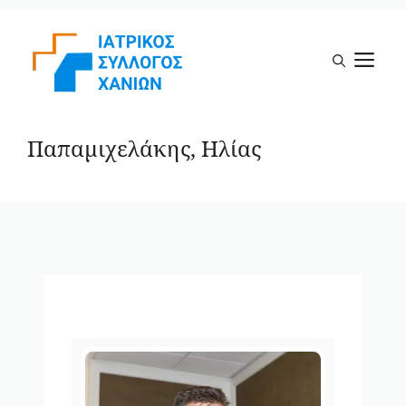
Μετάβαση
σε
Μ
περιεχόμενο
Παπαμιχελάκης, Ηλίας