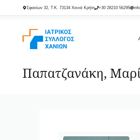
Μετάβαση
Σφακίων 32, Τ.Κ. 73134 Χανιά Κρήτη
+30 28210 56295
inf
σε
περιεχόμενο
Παπατζανάκη, Μαρ