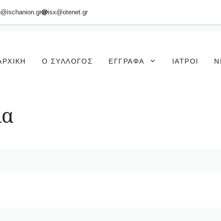
o@ischanion.gr
isx@otenet.gr
ΑΡΧΙΚΉ
Ο ΣΎΛΛΟΓΟΣ
ΈΓΓΡΑΦΑ
ΙΑΤΡΟΊ
Ν
ία