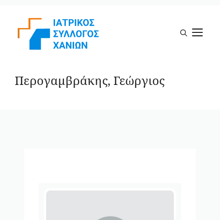
Μετάβαση
σε
Μ
περιεχόμενο
Περογαμβράκης, Γεώργιος