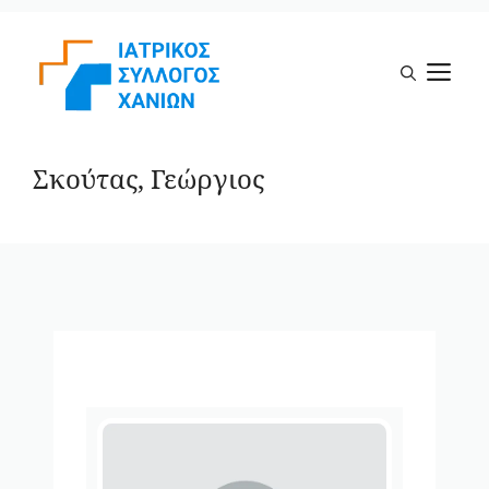
Μετάβαση
σε
Μ
περιεχόμενο
Σκούτας, Γεώργιος