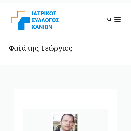
Μετάβαση
σε
Μ
περιεχόμενο
Φαζάκης, Γεώργιος