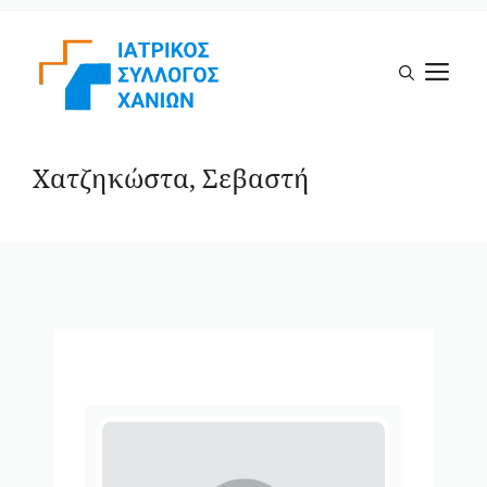
Μετάβαση
σε
Μ
περιεχόμενο
Χατζηκώστα, Σεβαστή