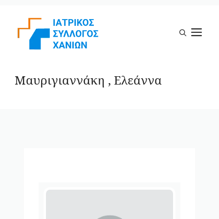
Μετάβαση
σε
Μ
περιεχόμενο
Μαυριγιαννάκη , Ελεάννα