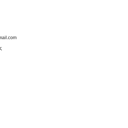
mail.com
ς