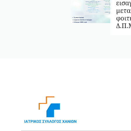
εισα
μετα
φοιτ
Δ.Π.