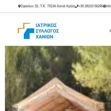
Μετάβαση
Σφακίων 32, Τ.Κ. 73134 Χανιά Κρήτη
+30 28210 56295
inf
σε
περιεχόμενο