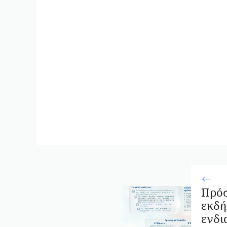
Πρό
εκδ
ενδι