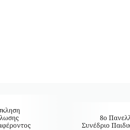
σκληση
ήλωσης
8ο Πανελ
αφέροντος
Συνέδριο Παιδι