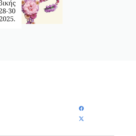
βικής
28-30
2025.