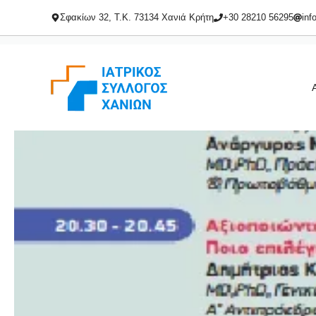
Μετάβαση
Σφακίων 32, Τ.Κ. 73134 Χανιά Κρήτη
+30 28210 56295
inf
σε
περιεχόμενο