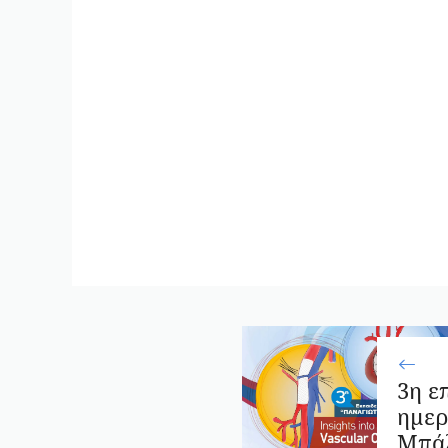
3η ε
ημερ
Μπά