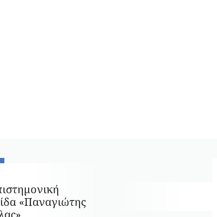
πιστημονική
ίδα «Παναγιώτης
λας»