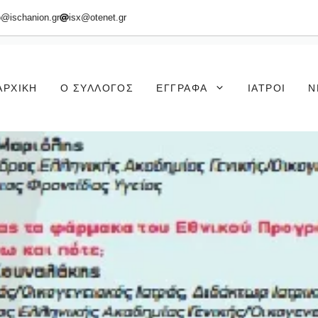
o@ischanion.gr
isx@otenet.gr
ΑΡΧΙΚΉ
Ο ΣΎΛΛΟΓΟΣ
ΈΓΓΡΑΦΑ
ΙΑΤΡΟΊ
Ν