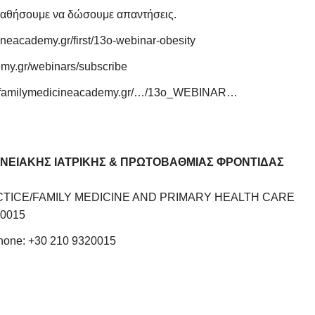
παθήσουμε να δώσουμε απαντήσεις.
cineacademy.gr/first/13o-webinar-obesity
emy.gr/webinars/subscribe
://familymedicineacademy.gr/…/13o_WEBINAR…
ΝΕΙΑΚΗΣ ΙΑΤΡΙΚΗΣ & ΠΡΩΤΟΒΑΘΜΙΑΣ ΦΡΟΝΤΙΔΑΣ
TICE/FAMILY MEDICINE AND PRIMARY HEALTH CARE
20015
Phone: +30 210 9320015