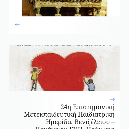
24η Επιστημονική
Μετεκπαιδευτική Παιδιατρική
Ημερίδα, Βενιζέλειου –
Πανάνειου ΓΝΗ, Ηράκλειο