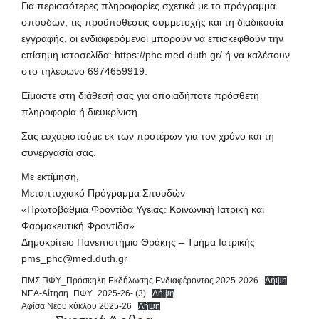
Για περισσότερες πληροφορίες σχετικά με το πρόγραμμα
σπουδών, τις προϋποθέσεις συμμετοχής και τη διαδικασία
εγγραφής, οι ενδιαφερόμενοι μπορούν να επισκεφθούν την
επίσημη ιστοσελίδα:
https://phc.med.duth.gr/
ή να καλέσουν
στο τηλέφωνο 6974659919.
Είμαστε στη διάθεσή σας για οποιαδήποτε πρόσθετη
πληροφορία ή διευκρίνιση.
Σας ευχαριστούμε εκ των προτέρων για τον χρόνο και τη
συνεργασία σας.
Με εκτίμηση,
Μεταπτυχιακό Πρόγραμμα Σπουδών
«Πρωτοβάθμια Φροντίδα Υγείας: Κοινωνική Ιατρική και
Φαρμακευτική Φροντίδα»
Δημοκρίτειο Πανεπιστήμιο Θράκης – Τμήμα Ιατρικής
pms_phc@med.duth.gr
ΠΜΣ ΠΦΥ_Πρόσκηλη Εκδήλωσης Ενδιαφέροντος 2025-2026
Λήψη
ΝΕΑ-Αίτηση_ΠΦΥ_2025-26- (3)
Λήψη
Αφίσα Νέου κύκλου 2025-26
Λήψη