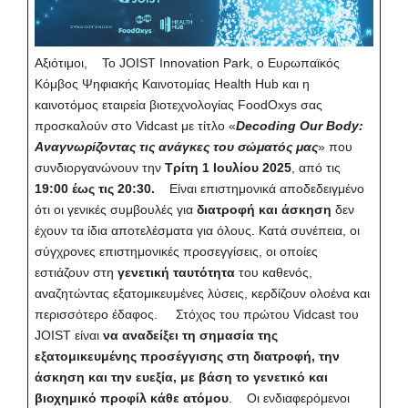
Αξιότιμοι, Το
JOIST Innovation Park
, ο
Ευρωπαϊκός
Κόμβος Ψηφιακής Καινοτομίας Health Hub
και η
καινοτόμος εταιρεία βιοτεχνολογίας FoodOxys
σας
προσκαλούν στο Vidcast με τίτλο «
Decoding Our Body:
Αναγνωρίζοντας τις ανάγκες του σώματός μας
» που
συνδιοργανώνουν την
Τρίτη 1 Ιουλίου 2025
, από τις
19:00 έως τις 20:30.
Είναι επιστημονικά αποδεδειγμένο
ότι οι γενικές συμβουλές για
διατροφή και άσκηση
δεν
έχουν τα ίδια αποτελέσματα για όλους. Κατά συνέπεια, οι
σύγχρονες επιστημονικές προσεγγίσεις, οι οποίες
εστιάζουν στη
γενετική ταυτότητα
του καθενός,
αναζητώντας εξατομικευμένες λύσεις, κερδίζουν ολοένα και
περισσότερο έδαφος. Στόχος του πρώτου Vidcast του
JOIST είναι
να αναδείξει τη σημασία της
εξατομικευμένης προσέγγισης στη διατροφή, την
άσκηση και την ευεξία, με βάση το γενετικό και
βιοχημικό προφίλ κάθε ατόμου
. Οι ενδιαφερόμενοι