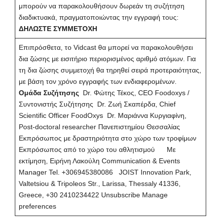
μπορούν να παρακολουθήσουν δωρεάν τη συζήτηση
διαδικτυακά, πραγματοποιώντας την εγγραφή τους:
ΔΗΛΩΣΤΕ ΣΥΜΜΕΤΟΧΗ
Επιπρόσθετα, το Vidcast θα μπορεί να παρακολουθήσει
δια ζώσης με εισιτήριο περιορισμένος αριθμό ατόμων. Για
τη δια ζώσης συμμετοχή θα τηρηθεί σειρά προτεραιότητας,
με βάση τον χρόνο εγγραφής των ενδιαφερομένων.
Ομάδα Συζήτησης
Dr. Φώτης Τέκος, CEO Foodoxys /
Συντονιστής Συζήτησης Dr. Ζωή Σκαπέρδα, Chief
Scientific Officer FoodOxys Dr. Μαριάννα Κυργιαφίνη,
Post-doctoral researcher Πανεπιστημίου Θεσσαλίας
Εκπρόσωπος με δραστηριότητα στο χώρο των τροφίμων
Εκπρόσωπος από το χώρο του αθλητισμού Με
εκτίμηση, Ειρήνη Λακούλη Communication & Events
Manager Tel.
+306945380086
JOIST Innovation Park,
Valtetsiou & Tripoleos Str., Larissa, Thessaly 41336,
Greece, +30 2410234422
Unsubscribe
Manage
preferences