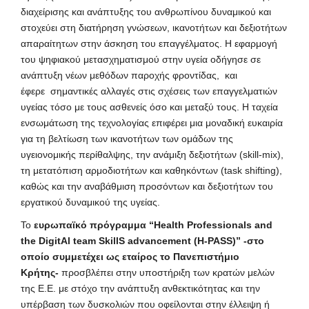
διαχείρισης και ανάπτυξης του ανθρωπίνου δυναμικού και
στοχεύει στη διατήρηση γνώσεων, ικανοτήτων και δεξιοτήτων
απαραίτητων στην άσκηση του επαγγέλματος. Η εφαρμογή
του ψηφιακού μετασχηματισμού στην υγεία οδήγησε σε
ανάπτυξη νέων μεθόδων παροχής φροντίδας, και
έφερε σημαντικές αλλαγές στις σχέσεις των επαγγελματιών
υγείας τόσο με τους ασθενείς όσο και μεταξύ τους. Η ταχεία
ενσωμάτωση της τεχνολογίας επιφέρει μια μοναδική ευκαιρία
για τη βελτίωση των ικανοτήτων των ομάδων της
υγειονομικής περίθαλψης, την ανάμιξη δεξιοτήτων (skill-mix),
τη μετατόπιση αρμοδιοτήτων και καθηκόντων (task shifting),
καθώς και την αναβάθμιση προσόντων και δεξιοτήτων του
εργατικού δυναμικού της υγείας.
Το
ευρωπαϊκό πρόγραμμα “Health Professionals and
the DigitAl team SkillS advancement (H-PASS)”
-στο
οποίο συμμετέχει ως εταίρος το Πανεπιστήμιο
Κρήτης-
προσβλέπει στην υποστήριξη των κρατών μελών
της Ε.Ε. με στόχο την ανάπτυξη ανθεκτικότητας και την
υπέρβαση των δυσκολιών που οφείλονται στην έλλειψη ή