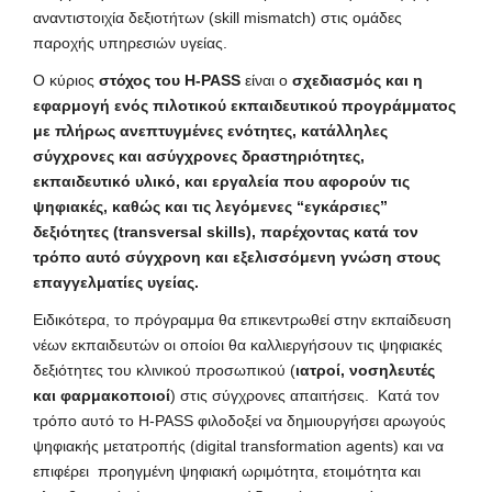
αναντιστοιχία δεξιοτήτων (skill mismatch) στις ομάδες
παροχής υπηρεσιών υγείας.
Ο κύριος
στόχος του H-PASS
είναι ο
σχεδιασμός και η
εφαρμογή ενός πιλοτικού εκπαιδευτικού προγράμματος
με πλήρως ανεπτυγμένες ενότητες, κατάλληλες
σύγχρονες και ασύγχρονες δραστηριότητες,
εκπαιδευτικό υλικό, και εργαλεία που αφορούν τις
ψηφιακές, καθώς και τις λεγόμενες “εγκάρσιες”
δεξιότητες (transversal skills), παρέχοντας κατά τον
τρόπο αυτό σύγχρονη και εξελισσόμενη γνώση στους
επαγγελματίες υγείας.
Ειδικότερα, το πρόγραμμα θα επικεντρωθεί στην εκπαίδευση
νέων εκπαιδευτών οι οποίοι θα καλλιεργήσουν τις ψηφιακές
δεξιότητες του κλινικού προσωπικού (
ιατροί, νοσηλευτές
και φαρμακοποιοί
) στις σύγχρονες απαιτήσεις. Κατά τον
τρόπο αυτό το H-PASS φιλοδοξεί να δημιουργήσει αρωγούς
ψηφιακής μετατροπής (digital transformation agents) και να
επιφέρει προηγμένη ψηφιακή ωριμότητα, ετοιμότητα και