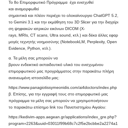
Το 8ο Επιμορφωτικό Πρόγραμμα έχει ενισχυθεί
και αναμορφωθεί
σημαντικά και πλέον περιέχει το ολοκαίνουργιο ChatGPT 5.2,
το Gemini 3.1 και την εκμάθηση του 3D Slicer για την διαχείρι
ση ψηφιακών ιατρικών εικόνων DICOM (X-
rays, MRIs, CT scans, Ultra sound, κτλ.) και δέκα άλλες εφαρ
μογές τεχνητής νοημοσύνης (NotebookLM, Perplexity, Open
Evidence, Python, κτλ.).
α. Τα μέλη σας μπορούν να
βρουν ενδεικτικό εκπαιδευτικό υλικό του ενισχυμένου
επιμορφωτικού μας προγράμματος στην παρακάτω πλήρη
ανανεωμένη ιστοσελίδα μας:
https://www.panagiotissymeonidis.com/ai4doctors/index.php
β. Επίσης, για την εγγραφή τους στο επιμορφωτικό μας
πρόγραμμα τα μέλη σας μπορούν να χρησιμοποιήσουν
το παρακάτω επίσημο link του Πανεπιστημίου Αιγαίου:
https://kedivim-apps.aegean.gr/applications/index_gre.php?
program=2263&uuid=03011f99b68c7c2f5e2bcbbe2a2274a1