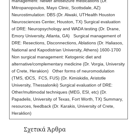
management: Newer antiseizure medications (Dr.
Mitropanopoulos, Mayo Clinic, Scottsdale, AZ)
Neurostimulation: DBS (Dr. Alwaki, UTHealth Houston
Neurosciences Center, Houston, TX) Surgical evaluation
of DRE: Neuropsychology and WADA testing (Dr. Drane,
Emory University, Atlanta, GA) Surgical management of
DRE: Resections, Disconnections, Ablations (Dr. Haliasos,
National and Kapodistrian University, Athens) 1600-1700
Non surgical management: Ketogenic diet and
alternative/complementary medicine (Dr. Vorgia, University
of Crete, Herakion) Other forms of neuromodulation
(TMS, tDCS, FCS, FUS) (Dr. Kimiskidis, Aristotle
University, Thessaloniki) Surgical evaluation of DRE:
Other/multimodal techniques (MEG, ESI, etc) (Dr.
Papadelis, University of Texas, Fort Worth, TX) Summary,
resources, feedback (Dr. Karakis, University of Crete,
Heraklion)
Σχετικά Άρθρα