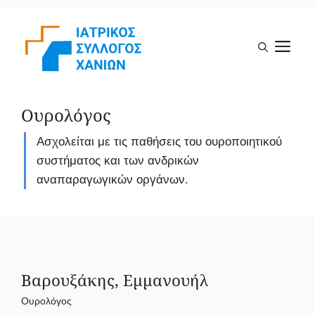
Μετάβαση
σε
Μ
περιεχόμενο
Ουρολόγος
Ασχολείται με τις παθήσεις του ουροποιητικού
συστήματος και των ανδρικών
αναπαραγωγικών οργάνων.
Βαρουξάκης, Εμμανουήλ
Ουρολόγος